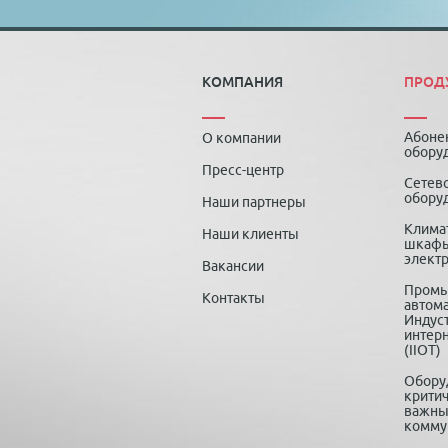
КОМПАНИЯ
ПРОД
Абоне
О компании
обору
Пресс-центр
Сетев
обору
Наши партнеры
Клима
Наши клиенты
шкафы
элект
Вакансии
Пром
Контакты
автома
Индус
интер
(IIOT)
Обору
крити
важны
комму