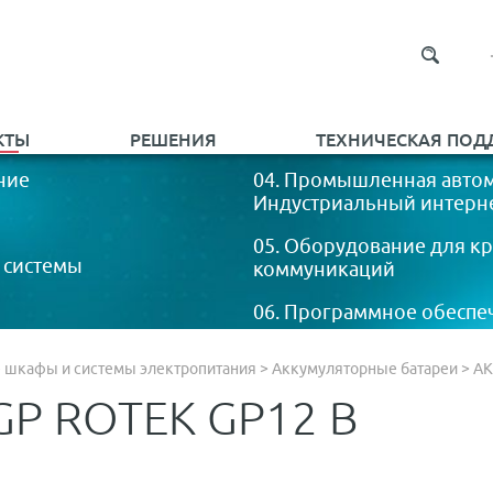
КТЫ
РЕШЕНИЯ
ТЕХНИЧЕСКАЯ ПОД
ние
04. Промышленная автом
Индустриальный интернет
05. Оборудование для к
 системы
коммуникаций
06. Программное обеспе
 шкафы и системы электропитания
>
Аккумуляторные батареи
>
АК
GP ROTEK GP12 В