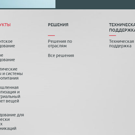
УКТЫ
РЕШЕНИЯ
ТЕХНИЧЕСК
ПОДДЕРЖК
нтское
Решения по
Техническая
дование
отраслям
поддержка
ое
Все решения
дование
тические
 и системы
ропитания
ышленная
тизация и
триальный
нет вещей
дование для
чески
х
никаций