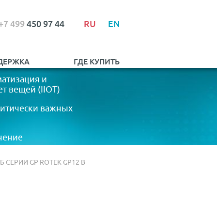
+7 499
450 97 44
RU
EN
ДЕРЖКА
ГДЕ КУПИТЬ
атизация и
 вещей (IIOT)
ритически важных
чение
Б СЕРИИ GP ROTEK GP12 В