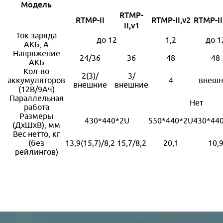
Модель
RTMP-
RTMP-II
RTMP-II,
v2
RTMP-II
II,
v1
Ток заряда
до 12
1,2
до 1
АКБ, А
Напряжение
24/36
36
48
48
АКБ
Кол-во
2(3)/
3/
аккумуляторов
4
внешн
внешние
внешние
(12В/9Ач)
Параллельная
Нет
работа
Размеры
430*440*2U
550*440*2U
430*44
(ДхШхВ), мм
Вес нетто, кг
(без
13,9(15,7)/8,2
15,7/8,2
20,1
10,
рейлингов)