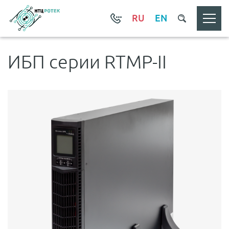
RU
EN
ИБП серии RTMP-II