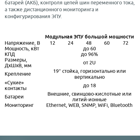
батарей (АКБ), контроля цепей шин переменного тока,
а также дистанционного мониторинга и
конфигурирования ЭПУ.
Модульная ЭПУ большой мощности
Напряжение, В
12
24
48
60
72
Мощность, кВт
до 60
КПД
до 96%
Размеры,
от 2U
ДxШxВ, мм
19″ стойка, горизонтально или
Крепление
вертикально
«Сухие»
до 18
контакты
Внешние, свинцово-кислотные или
Батареи
литий-ионные
Мониторинг
Ethernet, WEB, SNMP, WiFi, Bluetooth